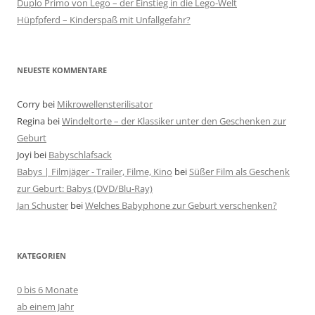
Duplo Primo von Lego – der Einstieg in die Lego-Welt
Hüpfpferd – Kinderspaß mit Unfallgefahr?
NEUESTE KOMMENTARE
Corry
bei
Mikrowellensterilisator
Regina
bei
Windeltorte – der Klassiker unter den Geschenken zur
Geburt
Joyi
bei
Babyschlafsack
Babys | Filmjäger - Trailer, Filme, Kino
bei
Süßer Film als Geschenk
zur Geburt: Babys (DVD/Blu-Ray)
Jan Schuster
bei
Welches Babyphone zur Geburt verschenken?
KATEGORIEN
0 bis 6 Monate
ab einem Jahr