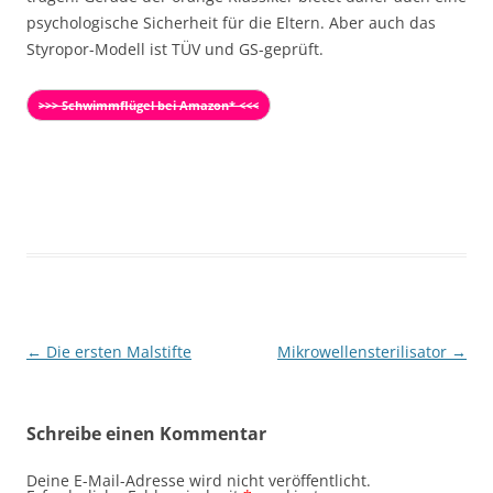
psychologische Sicherheit für die Eltern. Aber auch das
Styropor-Modell ist TÜV und GS-geprüft.
>>> Schwimmflügel bei Amazon* <<<
Beitragsnavigation
←
Die ersten Malstifte
Mikrowellensterilisator
→
Schreibe einen Kommentar
Deine E-Mail-Adresse wird nicht veröffentlicht.