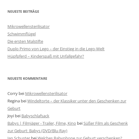
NEUESTE BEITRÄGE
Mikrowellensterilisator
Schwimmflügel
Die ersten Malstifte
Duplo Primo von Lego – der Einstieg in die Lego-Welt
Hüpfpferd – Kinderspaß mit Unfallgefahr?
NEUESTE KOMMENTARE
Corry
bei
Mikrowellensterilisator
Regina
bei
Windeltorte – der Klassiker unter den Geschenken zur
Geburt
Joyi
bei
Babyschlafsack
Babys | Filmjäger - Trailer, Filme, Kino
bei
Süßer Film als Geschenk
zur Geburt: Babys (DVD/Blu-Ray)
Jan Schuster
bei
Welches Babyphone zur Geburt verschenken?