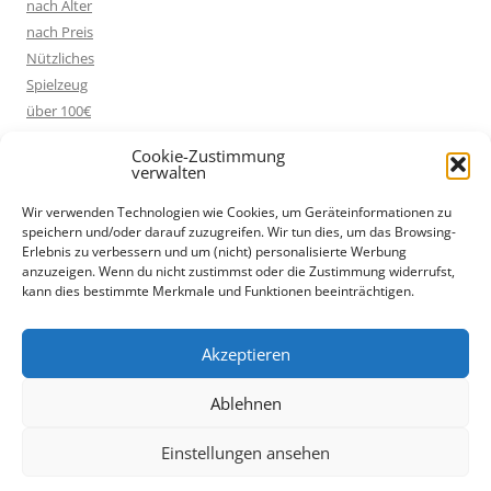
nach Alter
nach Preis
Nützliches
Spielzeug
über 100€
Cookie-Zustimmung
verwalten
WERBUNG / AFFILIATE LINKS
Wir verwenden Technologien wie Cookies, um Geräteinformationen zu
speichern und/oder darauf zuzugreifen. Wir tun dies, um das Browsing-
* Diese Seite verwendet Werbe-Links bzw. Affiliate-Links, die mit
Erlebnis zu verbessern und um (nicht) personalisierte Werbung
einem Sternchen (*) gekennzeichnet sind. Wenn du auf so einen
anzuzeigen. Wenn du nicht zustimmst oder die Zustimmung widerrufst,
kann dies bestimmte Merkmale und Funktionen beeinträchtigen.
Affiliate-Link klickst und über diesen Link einkaufst, bekomme ich
von dem betreffenden Online-Shop oder Anbieter eine Provision.
Für dich verändert sich der Preis nicht.
Akzeptieren
Ablehnen
Einstellungen ansehen
Impressum / Datenschutz
Mit Stolz präsentiert von WordPress