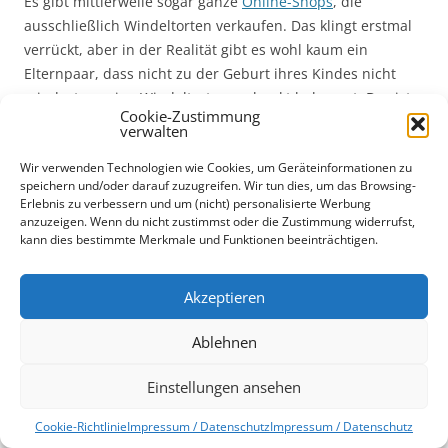
Es gibt mittlerweile sogar ganze
Online-Shops
, die
ausschließlich Windeltorten verkaufen. Das klingt erstmal
verrückt, aber in der Realität gibt es wohl kaum ein
Elternpaar, dass nicht zu der Geburt ihres Kindes nicht
mindestens eine Windeltorte geschenkt bekommt. Das ist
Cookie-Zustimmung
ein witziges Geschenk, das extrem praktisch ist, und von
verwalten
dem man mit Sicherheit weiß, dass die Eltern es
Wir verwenden Technologien wie Cookies, um Geräteinformationen zu
gebrauchen können und es dem Kind zu Gute kommt.
speichern und/oder darauf zuzugreifen. Wir tun dies, um das Browsing-
Erlebnis zu verbessern und um (nicht) personalisierte Werbung
Windeltorten sind besser als Gutscheine
anzuzeigen. Wenn du nicht zustimmst oder die Zustimmung widerrufst,
kann dies bestimmte Merkmale und Funktionen beeinträchtigen.
Ganz sicher ist eine Windeltorte ein deutlich hübscheres
Geschenk als einen Gutschein zu verschenken. Im besten
Akzeptieren
Falle bastelt man eine solche Torte einfach selbst. Ich
Ablehnen
werde hier demnächst sicherlich mal eine Bauanleitung
für eine Windeltorte online stellen. Ein Jumbo-Pack 1er
Einstellungen ansehen
oder 2er NewBorn Windeln jedenfalls kostet nicht die Welt,
und wenn man handwerklich etwas begabt ist, kann man
Cookie-Richtlinie
Impressum / Datenschutz
Impressum / Datenschutz
sich so schon ab 20€ ein herrlich individuelles Geschenk