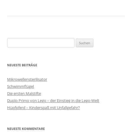
Suche
nach:
NEUESTE BEITRÄGE
Mikrowellensterilisator
Schwimmflügel
Die ersten Malstifte
Duplo Primo von Lego – der Einstieg in die Lego-Welt
Hüpfpferd – Kinderspaß mit Unfallgefahr?
NEUESTE KOMMENTARE