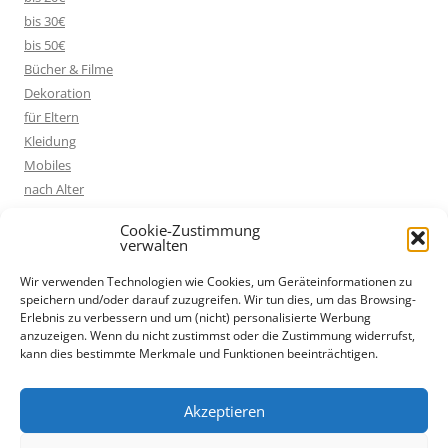
bis 30€
bis 50€
Bücher & Filme
Dekoration
für Eltern
Kleidung
Mobiles
nach Alter
nach Preis
Cookie-Zustimmung
Nützliches
verwalten
Spielzeug
Wir verwenden Technologien wie Cookies, um Geräteinformationen zu
über 100€
speichern und/oder darauf zuzugreifen. Wir tun dies, um das Browsing-
Erlebnis zu verbessern und um (nicht) personalisierte Werbung
anzuzeigen. Wenn du nicht zustimmst oder die Zustimmung widerrufst,
kann dies bestimmte Merkmale und Funktionen beeinträchtigen.
WERBUNG / AFFILIATE LINKS
* Diese Seite verwendet Werbe-Links bzw. Affiliate-Links, die mit
Akzeptieren
einem Sternchen (*) gekennzeichnet sind. Wenn du auf so einen