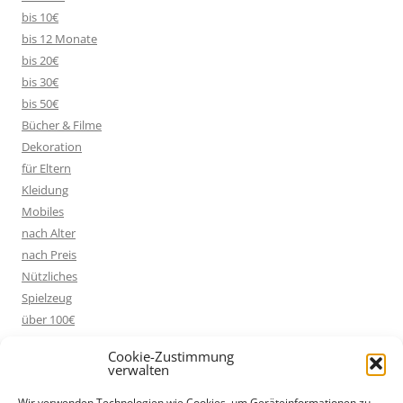
bis 10€
bis 12 Monate
bis 20€
bis 30€
bis 50€
Bücher & Filme
Dekoration
für Eltern
Kleidung
Mobiles
nach Alter
nach Preis
Nützliches
Spielzeug
über 100€
Cookie-Zustimmung
verwalten
WERBUNG / AFFILIATE LINKS
Wir verwenden Technologien wie Cookies, um Geräteinformationen zu