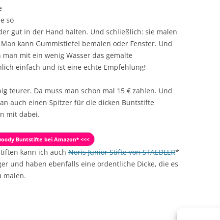
e
ie so
nder gut in der Hand halten. Und schließlich: sie malen
. Man kann Gummistiefel bemalen oder Fenster. Und
 man mit ein wenig Wasser das gemalte
unlich einfach und ist eine echte Empfehlung!
enig teurer. Da muss man schon mal 15 € zahlen. Und
n auch einen Spitzer für die dicken Buntstifte
en mit dabei.
woody Buntstifte bei Amazon* <<<
stiften kann ich auch
Noris Junior Stifte von STAEDLER
*
er und haben ebenfalls eine ordentliche Dicke, die es
u malen.