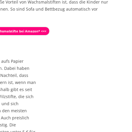
ße Vorteil von Wachsmalstiften ist, dass die Kinder nur
en. So sind Sofa und Bettbezug automatisch vor
hsmalstifte bei Amazon* <<<
 aufs Papier
en. Dabei haben
 Nachteil, dass
bern ist, wenn man
halb gibt es seit
ilzstifte, die sich
 und sich
n den meisten
 Auch preislich
stig. Die
osten unter 5 € für