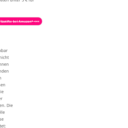
Filzstifte bei Amazon* <<<
nkbar
nicht
ihnen
enden
n
nen
ie
er
en. Die
lle
se
tet: