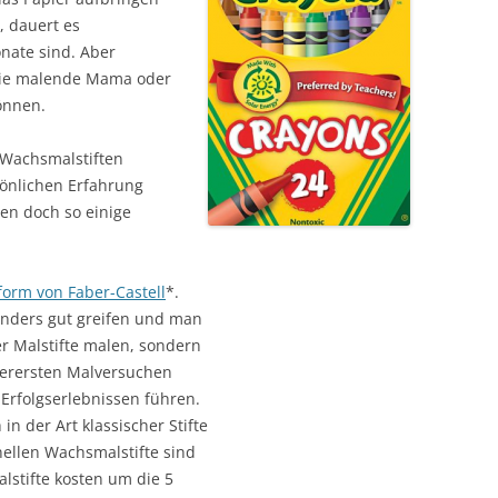
, dauert es
nate sind. Aber
die malende Mama oder
önnen.
n Wachsmalstiften
sönlichen Erfahrung
en doch so einige
form von Faber-Castell
*.
sonders gut greifen und man
er Malstifte malen, sondern
llerersten Malversuchen
 Erfolgserlebnissen führen.
in der Art klassischer Stifte
nellen Wachsmalstifte sind
alstifte kosten um die 5