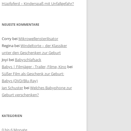
Hüpfpferd – Kinderspaß mit Unfallgefahr?
NEUESTE KOMMENTARE
Corry
bei
Mikrowellensterilisator
Regina
bei
Windeltorte – der Klassiker
unter den Geschenken zur Geburt
Joyi
bei
Babyschlafsack
Babys | Filmjäger - Trailer, Filme, Kino
bei
Süßer Film als Geschenk zur Geburt:
Babys (DVD/Blu-Ray)
Jan Schuster
bei
Welches Babyphone zur
Geburt verschenken?
KATEGORIEN
0 bis 6 Monate