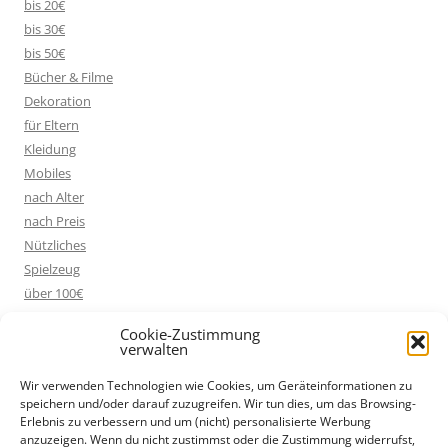
bis 20€
bis 30€
bis 50€
Bücher & Filme
Dekoration
für Eltern
Kleidung
Mobiles
nach Alter
nach Preis
Nützliches
Spielzeug
über 100€
Cookie-Zustimmung
verwalten
WERBUNG / AFFILIATE LINKS
Wir verwenden Technologien wie Cookies, um Geräteinformationen zu
speichern und/oder darauf zuzugreifen. Wir tun dies, um das Browsing-
* Diese Seite verwendet Werbe-Links bzw. Affiliate-Links, die mit
Erlebnis zu verbessern und um (nicht) personalisierte Werbung
einem Sternchen (*) gekennzeichnet sind. Wenn du auf so einen
anzuzeigen. Wenn du nicht zustimmst oder die Zustimmung widerrufst,