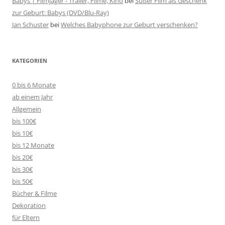
Babys | Filmjäger - Trailer, Filme, Kino
bei
Süßer Film als Geschenk
zur Geburt: Babys (DVD/Blu-Ray)
Jan Schuster
bei
Welches Babyphone zur Geburt verschenken?
KATEGORIEN
0 bis 6 Monate
ab einem Jahr
Allgemein
bis 100€
bis 10€
bis 12 Monate
bis 20€
bis 30€
bis 50€
Bücher & Filme
Dekoration
für Eltern