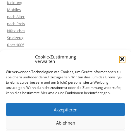
Kleidung
Mobiles
nach Alter
nach Preis
Nützliches
Spielzeug
über 100€
Cookie-Zustimmung
verwalten
WERBUNG / AFFILIATE LINKS
Wir verwenden Technologien wie Cookies, um Geräteinformationen zu
speichern und/oder darauf zuzugreifen. Wir tun dies, um das Browsing-
* Diese Seite verwendet Werbe-Links bzw. Affiliate-Links, die mit
Erlebnis zu verbessern und um (nicht) personalisierte Werbung
einem Sternchen (*) gekennzeichnet sind. Wenn du auf so einen
anzuzeigen. Wenn du nicht zustimmst oder die Zustimmung widerrufst,
kann dies bestimmte Merkmale und Funktionen beeinträchtigen.
Affiliate-Link klickst und über diesen Link einkaufst, bekomme ich
von dem betreffenden Online-Shop oder Anbieter eine Provision.
Für dich verändert sich der Preis nicht.
Akzeptieren
Ablehnen